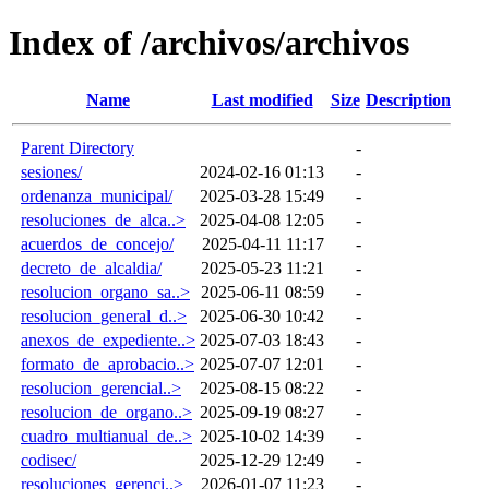
Index of /archivos/archivos
Name
Last modified
Size
Description
Parent Directory
-
sesiones/
2024-02-16 01:13
-
ordenanza_municipal/
2025-03-28 15:49
-
resoluciones_de_alca..>
2025-04-08 12:05
-
acuerdos_de_concejo/
2025-04-11 11:17
-
decreto_de_alcaldia/
2025-05-23 11:21
-
resolucion_organo_sa..>
2025-06-11 08:59
-
resolucion_general_d..>
2025-06-30 10:42
-
anexos_de_expediente..>
2025-07-03 18:43
-
formato_de_aprobacio..>
2025-07-07 12:01
-
resolucion_gerencial..>
2025-08-15 08:22
-
resolucion_de_organo..>
2025-09-19 08:27
-
cuadro_multianual_de..>
2025-10-02 14:39
-
codisec/
2025-12-29 12:49
-
resoluciones_gerenci..>
2026-01-07 11:23
-